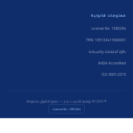
معلومات قانونية
License No. 1385264
TRN: 105133411600001
دائرة الاقتصاد والسياحة
KHDA Accredited
ISO 9001:2015
© 2025 30 نوفمبر للتدريب ذ.م.م — جميع الحقوق محفوظة
License No. 1385264