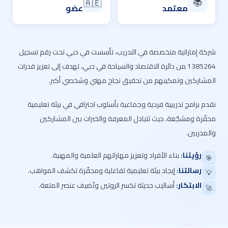
📚
🇦🇪
معتمد
عضو
شركة إماراتية متخصصة في التدريب، تأسست في دبي تحت رقم تسجيل
1385264 من دائرة الاقتصاد والسياحة في دبي، تهدف إلى تعزيز قدرات
المشاركين وتمكينهم من تحقيق نجاح مهني وشخصي أكبر.
نقدم برامج تدريبية فردية وجماعية بأسلوب احترافي في بيئة تعليمية
محفّزة ومشجّعة، حيث تتبادل المعرفة والخبرات بين المشاركين
والمدربين.
رؤيتنا:
بناء الأفراد وتعزيز مهاراتهم العلمية والمهنية.
🎯
رسالتنا:
إيجاد بيئة تعليمية تفاعلية ومحفّزة تكشف المواهب.
💡
الابتكار:
أساليب حديثة تكسر الروتين وتُضيف عنصر المتعة.
🚀