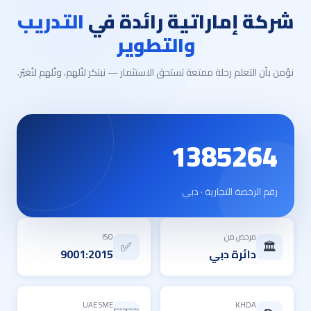
شركة إماراتية رائدة في
التدريب
والتطوير
نؤمن بأن التعلم رحلة ممتعة تستحق الاستثمار — نبتكر لنُلهم، ونُلهم لنُغيّر.
1385264
رقم الرخصة التجارية · دبي
مرخص من
ISO
🏛️
✅
دائرة دبي
9001:2015
UAE SME
KHDA