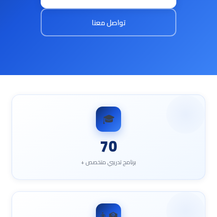
تواصل معنا
🎓
70
برنامج تدريبي متخصص +
👨‍🏫