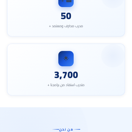
50
مدرب محترف ومعتمد +
🌟
3,700
متدرب استفاد من برامجنا +
من نحن