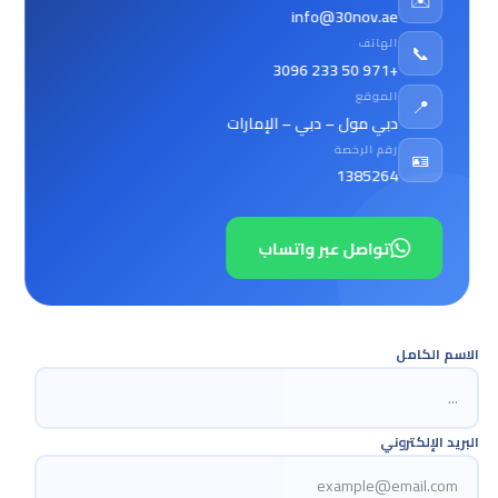
✉️
info@30nov.ae
الهاتف
📞
+971 50 233 3096
الموقع
📍
دبي مول – دبي – الإمارات
رقم الرخصة
🪪
1385264
تواصل عبر واتساب
الاسم الكامل
البريد الإلكتروني